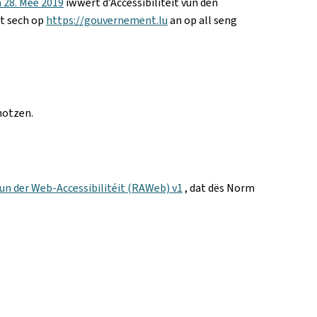
 28. Mee 2019
iwwert d’Accessibilitéit vun den
tt sech op
https://gouvernement.lu
an op all seng
notzen.
un der Web-Accessibilitéit (RAWeb) v1
, dat dës Norm