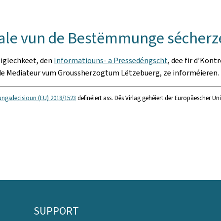
nhale vun de Bestëmmunge sécherz
éiglechkeet, den
Informatiouns- a Pressedéngscht
, dee fir d’Kont
 de Mediateur vum Groussherzogtum Lëtzebuerg, ze informéieren.
ungsdecisioun (EU) 2018/1523
definéiert ass. Dës Virlag gehéiert der Europäescher U
SUPPORT