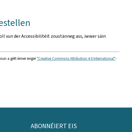
estellen
roll vun der Accessibilitéit zoustänneg ass, iwwer säin
nioun a gëtt ënner enger
"Creative Commons Attribution 4.0 International"
-
ABONNÉIERT EIS