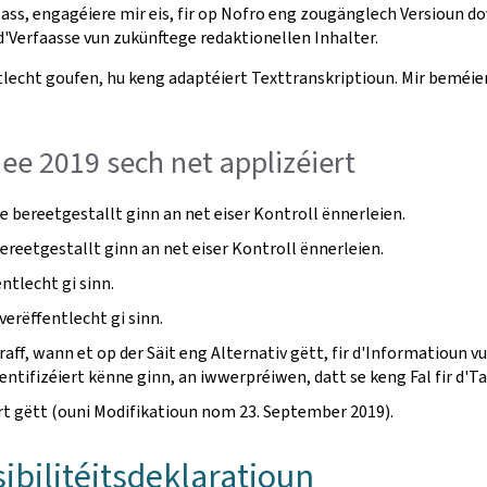
ass, engagéiere mir eis, fir op Nofro eng zougänglech Versioun do
Verfaasse vun zukünftege redaktionellen Inhalter.
lecht goufen, hu keng adaptéiert Texttranskriptioun. Mir beméien
Mee 2019 sech net applizéiert
 bereetgestallt ginn an net eiser Kontroll ënnerleien.
ereetgestallt ginn an net eiser Kontroll ënnerleien.
tlecht gi sinn.
verëffentlecht gi sinn.
aff, wann et op der Säit eng Alternativ gëtt, fir d'Informatioun 
dentifizéiert kënne ginn, an iwwerpréiwen, datt se keng Fal fir d'T
ert gëtt (ouni Modifikatioun nom 23. September 2019).
ibilitéitsdeklaratioun