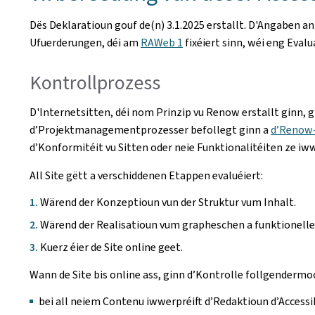
Dës Deklaratioun gouf de(n)
3.1.2025
erstallt. D'Angaben an
Ufuerderungen, déi am
RAWeb 1
fixéiert sinn, wéi eng Eval
Kontrollprozess
D'Internetsitten, déi nom Prinzip vu Renow erstallt ginn, 
d’Projektmanagementprozesser befollegt ginn a
d’Renow
d’Konformitéit vu Sitten oder neie Funktionalitéiten ze iw
All Site gëtt a verschiddenen Etappen evaluéiert:
Wärend der Konzeptioun vun der Struktur vum Inhalt.
Wärend der Realisatioun vum grapheschen a funktionelle
Kuerz éier de Site online geet.
Wann de Site bis online ass, ginn d’Kontrolle follgenderm
bei all neiem Contenu iwwerpréift d’Redaktioun d’Accessi