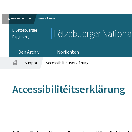
gouvernement.lu
Verwaltungen
D’Lëtzebuerger
Lëtzebuerger Nationa
Regierung
Den Archiv
Noriichten
Support
Accessibilitéitserklärung
Startsäit
Accessibilitéitserklärung