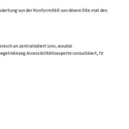
Bewäertung vun der Konformitéit vun dësem Site mat den
eresch an zentraliséiert sinn, woubäi
eegelméisseg Accessibilitéitsexperte consultéiert, fir