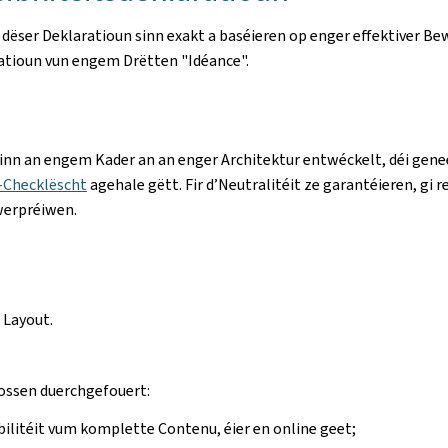
 dëser Deklaratioun sinn exakt a baséieren op enger effektiver 
uatioun vun engem Drëtten "Idéance".
ginn an engem Kader an an enger Architektur entwéckelt, déi gene
-Checklëscht
agehale gëtt. Fir d’Neutralitéit ze garantéieren, gi r
werpréiwen.
 Layout.
oossen duerchgefouert:
bilitéit vum komplette Contenu, éier en online geet;