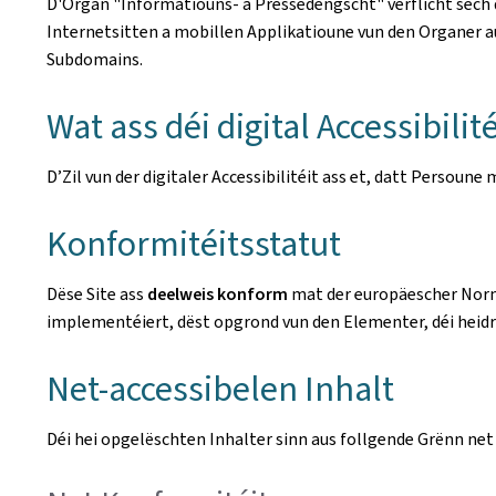
D'Organ
"Informatiouns- a Pressedéngscht"
verflicht sech
Internetsitten a mobillen Applikatioune vun den Organer au
Subdomains.
Wat ass déi digital Accessibilité
D’Zil vun der digitaler Accessibilitéit ass et, datt Perso
Konformitéitsstatut
Dëse Site ass
deelweis konform
mat der europäescher No
implementéiert, dëst opgrond vun den Elementer, déi heidr
Net-accessibelen Inhalt
Déi hei opgelëschten Inhalter sinn aus follgende Grënn net 