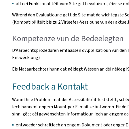
all nei Funktionalitéit vum Site gëtt evaluéiert, éier se on
Wärend den Evaluatioune gëtt de Site mat de wichtegste 
(Kompatibilitéit bis zu 2 Virleefer-Versioune vun der aktuell
Kompetenze vun de Bedeelegten
D’Aarbechtsprozeduren ëmfaassen d’Applikatioun vun den I
Entwécklung).
Eis Mataarbechter hunn dat néidegt Wëssen an déi néideg Ko
Feedback a Kontakt
Wann Dir e Problem mat der Accessibilitéit feststellt, sché
Iech bannent engem Mount per E-mail ze äntweren. Fir de P
sinn, gëtt déi gewënschten Informatioun Iech an engem acc
entweeder schrëftlech an engem Dokument oder enger E