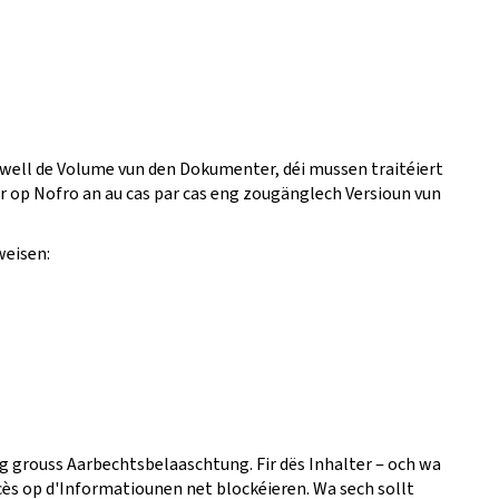
 well de Volume vun den Dokumenter, déi mussen traitéiert
fir op Nofro an au cas par cas eng zougänglech Versioun vun
weisen:
eng grouss Aarbechtsbelaaschtung. Fir dës Inhalter ‒ och wa
ès op d'Informatiounen net blockéieren. Wa sech sollt