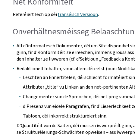
Net Konformitéit
Referéiert Iech op déi
franséisch Versioun
.
Onverhältnesméisseg Belaaschtun
All d'informatesch Dokumenter, déi um Site disponibel si
ginn, fir d'Konformitéit ze erreechen, immens grouss ass 
den Inhalter ze liwweren (cf. d'Sektioun „Feedback a Kon
Redaktionell Inhalter, virun allem déi eelst (ouni Modi
Lëschten an Ënnertitelen, déi schlecht formatéiert sin
Attributer „title“ vu Linken an den net-pertinenten Alt
Changementer vun de Sproochen, déi net programmates
d'Presenz vun eidele Paragrafen, fir d'Lieserlechkeet z
Tabloen, déi inkorrekt strukturéiert sinn.
D'Quantitéit vun de Säiten, déi mussen iwwerpréift ginn, 
se Strukturéierungs-Schwächten opweisen ‒ ass iwwerpréi