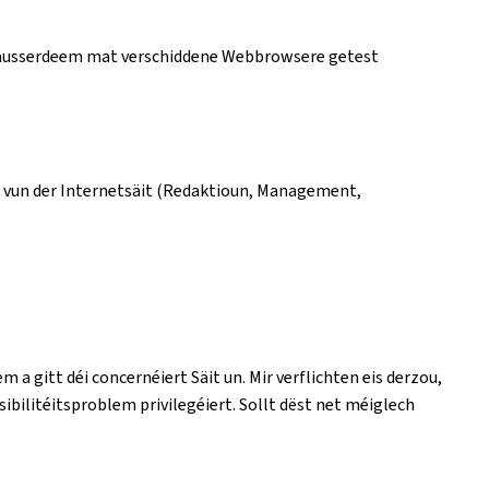
t ausserdeem mat verschiddene Webbrowsere getest
n vun der Internetsäit (Redaktioun, Management,
em a gitt déi concernéiert Säit un. Mir verflichten eis derzou,
bilitéitsproblem privilegéiert. Sollt dëst net méiglech