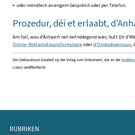
oder mëndlech an engem Gespréich oder per Telefon.
Prozedur, déi et erlaabt, d’A
Am Fall, wou d’Äntwert net befriddegend wier, hutt Dir d’M
Online-Reklamatiounsformulaire
oder
d’Ombudspersoun
,
Dës Deklaratioun baséiert op der Virlag vum Dokument, dat an der
Ausféier
Lizenz verëffentlecht.
Fousszeil
RUBRIKEN