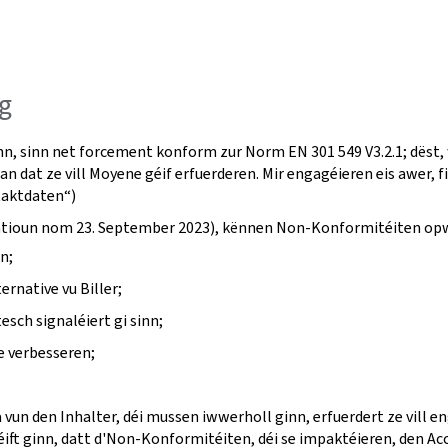
g
nn, sinn net forcement konform zur Norm EN 301 549 V3.2.1; dëst,
an dat ze vill Moyene géif erfuerderen. Mir engagéieren eis awer, 
taktdaten“)
fikatioun nom 23. September 2023), kënnen Non-Konformitéiten op
n;
ernative vu Biller;
ch signaléiert gi sinn;
e verbesseren;
a vun den Inhalter, déi mussen iwwerholl ginn, erfuerdert ze vill 
ft ginn, datt d'Non-Konformitéiten, déi se impaktéieren, den Acc