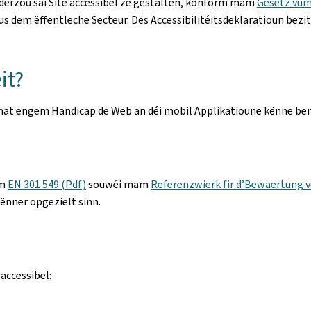
 derzou säi Site accessibel ze gestalten, konform mam
Gesetz vum
s dem ëffentleche Secteur. Dës Accessibilitéitsdeklaratioun bezi
it?
une mat engem Handicap de Web an déi mobil Applikatioune kënne be
rm
EN 301 549 (Pdf)
souwéi mam
Referenzwierk fir d’Bewäertung v
ënner opgezielt sinn.
accessibel: