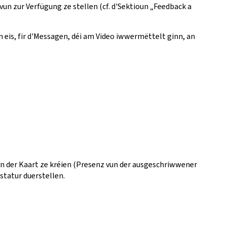
vun zur Verfügung ze stellen (cf. d'Sektioun „Feedback a
 eis, fir d'Messagen, déi am Video iwwermëttelt ginn, an
vun der Kaart ze kréien (Presenz vun der ausgeschriwwener
astatur duerstellen.