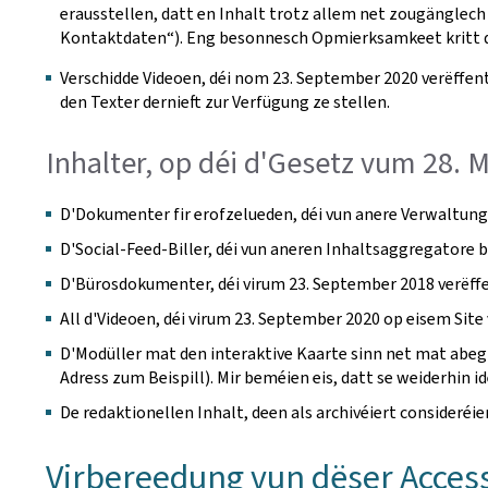
erausstellen, datt en Inhalt trotz allem net zougänglech 
Kontaktdaten“). Eng besonnesch Opmierksamkeet kritt d'
Verschidde Videoen, déi nom 23. September 2020 verëffent
den Texter dernieft zur Verfügung ze stellen.
Inhalter, op déi d'Gesetz vum 28. 
D'Dokumenter fir erofzelueden, déi vun anere Verwaltunge
D'Social-Feed-Biller, déi vun aneren Inhaltsaggregatore b
D'Bürosdokumenter, déi virum 23. September 2018 verëffen
All d'Videoen, déi virum 23. September 2020 op eisem Site 
D'Modüller mat den interaktive Kaarte sinn net mat abegr
Adress zum Beispill). Mir beméien eis, datt se weiderhin i
De redaktionellen Inhalt, deen als archivéiert consideréi
Virbereedung vun dëser Access