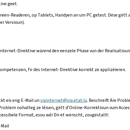
line geet.
Screen-Readeren, op Tablets, Handyen an um PC getest. Dëse gët
er Versioun).
nternet-Direktive wärend den eenzele Phase vun der Realisatiou
mpetenzen, fir dës Internet-Direktive korrekt ze applizéieren.
ckt eis eng E-Mail un
sipinternet@sip.etat.lu
. Beschreift Äre Probl
roblem nohalteg ze léisen, gëtt d’Online-Korrektioun vum Accessi
essibele Format, esou wéi Dir et wënscht, zougestallt:
-Mail