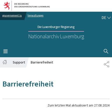
Zur Hauptnavigation
Zum Inhalt
DE
gouvernement.lu
Verwaltungen
DE
Die Luxemburger Regierung
Nationalarchiv Luxemburg
SUCHFLED 
MENÜ
HAUPT-
Support
Barrierefreiheit
TE
Startseite
Barrierefreiheit
Zum letzten Mal aktualisiert am
27.08.2024