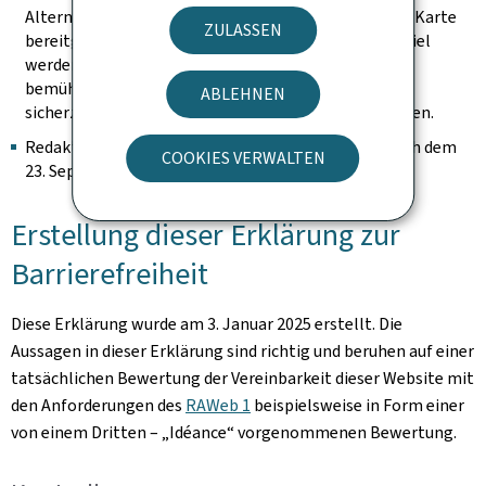
Alternative auf der Seite vorhanden ist, um die in der Karte
ZULASSEN
bereitgestellten Information abzurufen (zum Beispiel
werden die Adressen in Worten ausgeschrieben). Wir
bemühen uns, sie identifizierbar zu halten und
ABLEHNEN
sicherzustellen, dass sie keine Tastaturfalle darstellen.
Redaktioneller Inhalt, der als archiviert gilt (der nach dem
COOKIES VERWALTEN
23. September 2019 nicht mehr geändert wurde).
Erstellung dieser Erklärung zur
Barrierefreiheit
Diese Erklärung wurde am
3. Januar 2025
erstellt. Die
Aussagen in dieser Erklärung sind richtig und beruhen auf einer
tatsächlichen Bewertung der Vereinbarkeit dieser Website mit
den Anforderungen des
RAWeb 1
beispielsweise in Form einer
von einem Dritten – „Idéance“ vorgenommenen Bewertung.