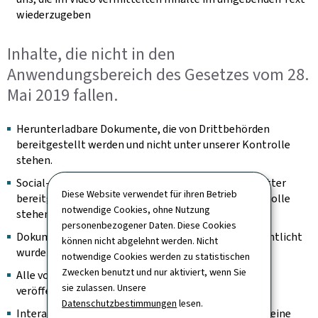
wiederzugeben
Inhalte, die nicht in den
Anwendungsbereich des Gesetzes vom 28.
Mai 2019 fallen.
Herunterladbare Dokumente, die von Drittbehörden
bereitgestellt werden und nicht unter unserer Kontrolle
stehen.
Social-Feed-Bilder, die von Inhaltsaggregatoren Dritter
Diese Website verwendet für ihren Betrieb
bereitgestellt werden und nicht unter unserer Kontrolle
notwendige Cookies, ohne Nutzung
stehen.
personenbezogener Daten. Diese Cookies
Dokumente, die vor dem 23. September 2018 veröffentlicht
können nicht abgelehnt werden. Nicht
wurden.
notwendige Cookies werden zu statistischen
Zwecken benutzt und nur aktiviert, wenn Sie
Alle vor dem 23. September 2020 auf der Website
sie zulassen. Unsere
veröffentlichten Videos.
Datenschutzbestimmungen
lesen.
Interaktive Karten sind insoweit ausgenommen, als eine