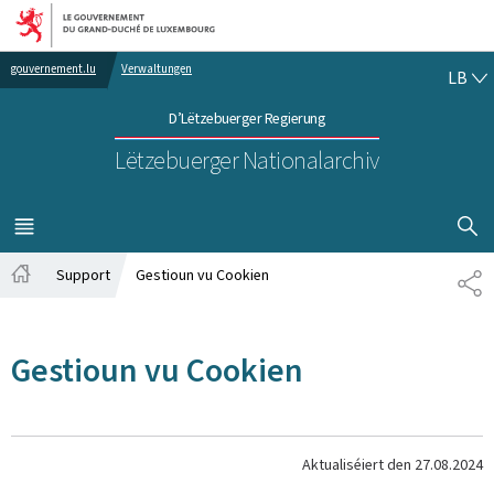
Bei den Haaptmenü goen
Bei den Inhalt goen
LË
gouvernement.lu
Verwaltungen
LB
D’Lëtzebuerger Regierung
Lëtzebuerger Nationalarchiv
SHOW H
MENÜ
HAAPT-
Support
Gestioun vu Cookien
SH
Startsäit
Gestioun vu Cookien
Aktualiséiert den
27.08.2024