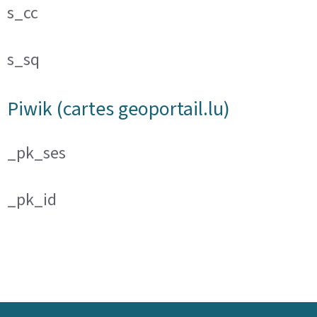
s_cc
s_sq
Piwik (cartes geoportail.lu)
_pk_ses
_pk_id