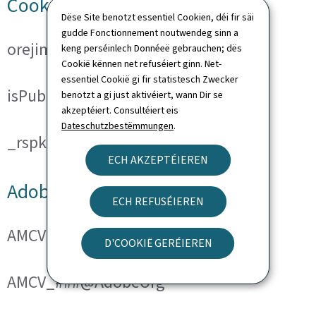
Cookies techniques
Dëse Site benotzt essentiel Cookien, déi fir säi
gudde Fonctionnement noutwendeg sinn a
orejime
keng perséinlech Donnéeë gebrauchen; dës
Cookië kënnen net refuséiert ginn. Net-
essentiel Cookië gi fir statistesch Zwecker
isPublicWebsite
benotzt a gi just aktivéiert, wann Dir se
akzeptéiert. Consultéiert eis
Dateschutzbestëmmungen
.
_rspkrLoadCore (ReadSpeaker)
ECH AKZEPTÉIEREN
Adobe Analytics
ECH REFUSÉIEREN
AMCVS_###@AdobeOrg
D'COOKIË GERÉIEREN
AMCV_###@AdobeOrg