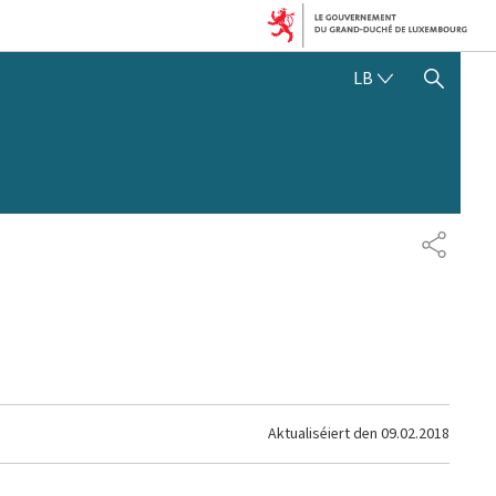
LËTZEBUERGE
LB
SHOW HIDE SEARCH
SHARE
Aktualiséiert den
09.02.2018