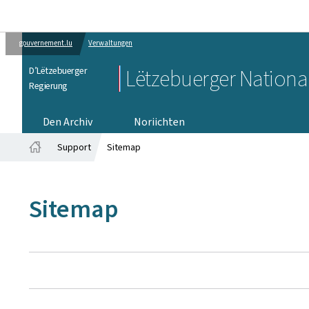
gouvernement.lu
Verwaltungen
D’Lëtzebuerger
Lëtzebuerger Nationa
Regierung
Den Archiv
Noriichten
Support
Sitemap
Startsäit
Sitemap