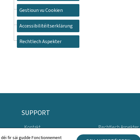
Gestioun vu Cookien
Accessibilitéitserklärung
Rechtlech Aspekter
SUPPORT
Kontakt
Rechtlech Aspekter
 déi fir säi gudde Fonctionnement