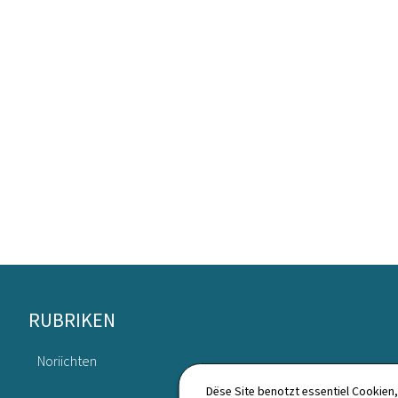
Fousszeil
RUBRIKEN
Noriichten
Annuaire
Dëse Site benotzt essentiel Cookien,