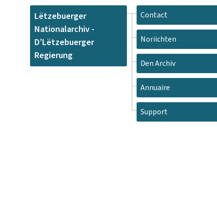
Contact
Lëtzebuerger
Nationalarchiv -
Noriichten
D’Lëtzebuerger
Regierung
Den Archiv
Annuaire
Support