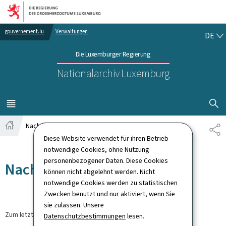
Zur Hauptnavigation
Zum Inhalt
DE
gouvernement.lu
Verwaltungen
DE
Die Luxemburger Regierung
Nationalarchiv Luxemburg
SUCHFLED 
MENÜ
HAUPT-
Nachrichten
TE
Startseite
Diese Website verwendet für ihren Betrieb
notwendige Cookies, ohne Nutzung
personenbezogener Daten. Diese Cookies
Nachrichten
können nicht abgelehnt werden. Nicht
notwendige Cookies werden zu statistischen
Zwecken benutzt und nur aktiviert, wenn Sie
sie zulassen. Unsere
Zum letzten Mal aktualisiert am
30.03.2026
Datenschutzbestimmungen
lesen.