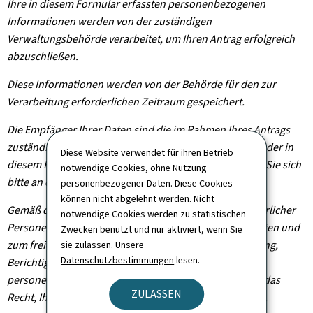
Ihre in diesem Formular erfassten personenbezogenen
Informationen werden von der zuständigen
Verwaltungsbehörde verarbeitet, um Ihren Antrag erfolgreich
abzuschließen.
Diese Informationen werden von der Behörde für den zur
Verarbeitung erforderlichen Zeitraum gespeichert.
Die Empfänger Ihrer Daten sind die im Rahmen Ihres Antrags
zuständigen Verwaltungsbehörden. Um die Empfänger der in
Diese Website verwendet für ihren Betrieb
diesem Formular erfassten Daten zu erfahren, wenden Sie sich
notwendige Cookies, ohne Nutzung
bitte an die für Ihren Antrag zuständige Behörde.
personenbezogener Daten. Diese Cookies
können nicht abgelehnt werden. Nicht
Gemäß der Verordnung (EU) 2016/679 zum Schutz natürlicher
notwendige Cookies werden zu statistischen
Personen bei der Verarbeitung personenbezogener Daten und
Zwecken benutzt und nur aktiviert, wenn Sie
zum freien Datenverkehr haben Sie das Recht auf Zugang,
sie zulassen. Unsere
Datenschutzbestimmungen
lesen.
Berichtigung und gegebenenfalls Löschung Ihrer
personenbezogenen Informationen. Sie haben zudem das
ZULASSEN
Recht, Ihre erteilte Einwilligung jederzeit zu widerrufen.