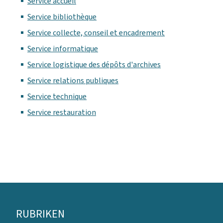
Service accueil
Service bibliothèque
Service collecte, conseil et encadrement
Service informatique
Service logistique des dépôts d'archives
Service relations publiques
Service technique
Service restauration
Footer
RUBRIKEN