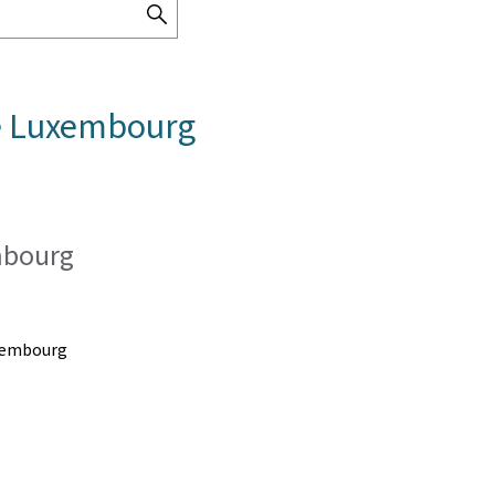
SEARCH
THE
DIRECTORY
de Luxembourg
mbourg
xembourg