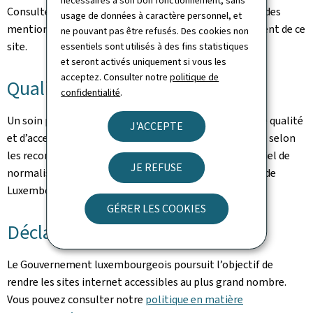
nécessaires à son bon fonctionnement, sans
Consultez la
notice légale
pour prendre connaissance des
usage de données à caractère personnel, et
mentions légales et des informations sur l’hébergement de ce
ne pouvant pas être refusés. Des cookies non
site.
essentiels sont utilisés à des fins statistiques
et seront activés uniquement si vous les
acceptez. Consulter notre
politique de
Qualité
confidentialité
.
Un soin particulier a été pris pour garantir un niveau de qualité
J'ACCEPTE
et d’accessibilité satisfaisant. Ce portail est développé selon
les recommandations du référentiel Renow (Référentiel de
JE REFUSE
normalisation web du gouvernement du Grand-Duché de
Luxembourg).
GÉRER LES COOKIES
Déclaration d’accessibilité
Le Gouvernement luxembourgeois poursuit l’objectif de
rendre les sites internet accessibles au plus grand nombre.
Vous pouvez consulter notre
politique en matière