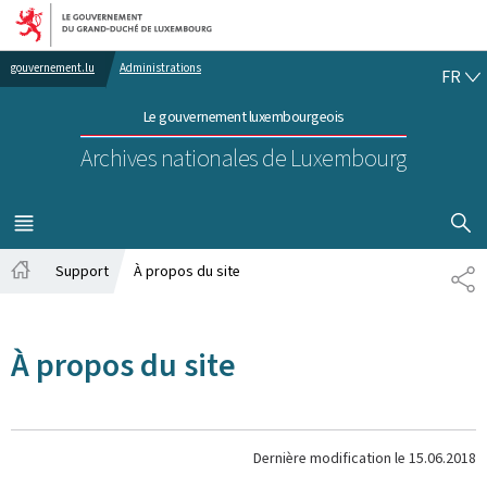
Aller au menu principal
Aller au contenu
FR
gouvernement.lu
Administrations
FR
Le gouvernement luxembourgeois
Archives nationales de Luxembourg
AFFICHER
MENU
PRINCIPAL
Support
À propos du site
PA
Accueil
À propos du site
Dernière modification le
15.06.2018