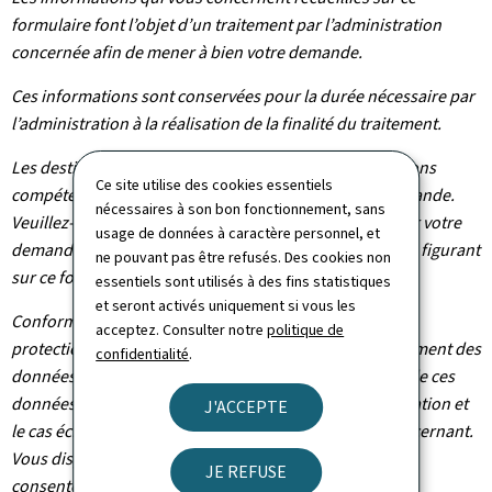
formulaire font l’objet d’un traitement par l’administration
concernée afin de mener à bien votre demande.
Ces informations sont conservées pour la durée nécessaire par
l’administration à la réalisation de la finalité du traitement.
Les destinataires de vos données sont les administrations
Ce site utilise des cookies essentiels
compétentes dans le cadre du traitement de votre demande.
nécessaires à son bon fonctionnement, sans
Veuillez-vous adresser à l’administration concernée par votre
usage de données à caractère personnel, et
demande pour connaître les destinataires des données figurant
ne pouvant pas être refusés. Des cookies non
sur ce formulaire.
essentiels sont utilisés à des fins statistiques
et seront activés uniquement si vous les
Conformément au règlement (UE) 2016/679 relatif à la
acceptez. Consulter notre
politique de
protection des personnes physiques à l'égard du traitement des
confidentialité
.
données à caractère personnel et à la libre circulation de ces
données, vous bénéficiez d’un droit d’accès, de rectification et
J'ACCEPTE
le cas échéant d’effacement des informations vous concernant.
Vous disposez également du droit de retirer votre
JE REFUSE
consentement à tout moment.