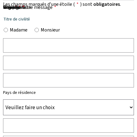
Les champs marqués d’une étoile (
*
) sont
obligatoires
.
Prénom
Nom
Organisation
E-mail
Téléphone
Objet de votre message
Message
*
*
*
*
*
Titre de civilité
Madame
Monsieur
Pays de résidence