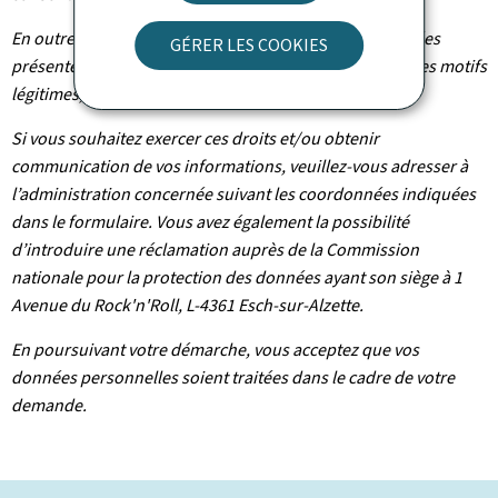
En outre et excepté le cas où le traitement de vos données
GÉRER LES COOKIES
présente un caractère obligatoire, vous pouvez, pour des motifs
légitimes, vous y opposer.
Si vous souhaitez exercer ces droits et/ou obtenir
communication de vos informations, veuillez-vous adresser à
l’administration concernée suivant les coordonnées indiquées
dans le formulaire. Vous avez également la possibilité
d’introduire une réclamation auprès de la Commission
nationale pour la protection des données ayant son siège à 1
Avenue du Rock'n'Roll, L-4361 Esch-sur-Alzette.
En poursuivant votre démarche, vous acceptez que vos
données personnelles soient traitées dans le cadre de votre
demande.