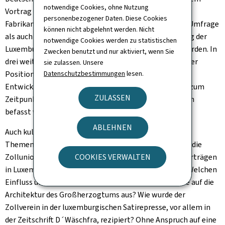
notwendige Cookies, ohne Nutzung
Vortrag über eine im Jahre 1840 bei einer Vielzahl von
personenbezogener Daten. Diese Cookies
Fabrikanten und Gewerbetreibenden durchgeführten Umfrage
können nicht abgelehnt werden. Nicht
als auch in einem Vortrag über die Institutionalisierung der
notwendige Cookies werden zu statistischen
Luxemburger Handelskammer 1841 nachgegangen werden. In
Zwecken benutzt und nur aktiviert, wenn Sie
drei weiteren Vorträgen wird sich darüber hinaus mit der
sie zulassen. Unsere
Datenschutzbestimmungen
lesen.
Position der Luxemburger Hüttenbesitzer und der
Entwicklung des Weinbaus und des Brauereigewerbes zum
ZULASSEN
Zeitpunkt der Mitgliedschaft Luxemburgs im Zollverein
befasst werden.
ABLEHNEN
Auch kultur-, sozial- und gesellschaftsgeschichtliche
Themengebiete werden angeschnitten: Inwiefern hat die
COOKIES VERWALTEN
Zollunion die historische Entwicklung von Kollektivverträgen
in Luxemburg und die Patentgesetzgebung geprägt? Welchen
Einfluss übte die deutsche Bau- und Gestaltungsweise auf die
Architektur des Großherzogtums aus? Wie wurde der
Zollverein in der luxemburgischen Satirepresse, vor allem in
der Zeitschrift D´Wäschfra, rezipiert? Ohne Anspruch auf eine