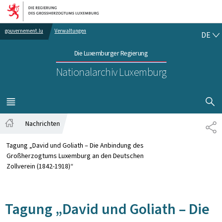
Zur Hauptnavigation
Zum Inhalt
DE
gouvernement.lu
Verwaltungen
DE
Die Luxemburger Regierung
Nationalarchiv Luxemburg
SUCHFLED 
MENÜ
HAUPT-
Nachrichten
TE
Startseite
Tagung „David und Goliath – Die Anbindung des
Großherzogtums Luxemburg an den Deutschen
Zollverein (1842-1918)“
Tagung „David und Goliath – Die