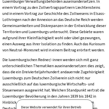
Luxemburger Verwaltungsbehörden auseinandersetzen. In
einem Vortrag zu den Zollvertragspartnern Liechtensteins
und in einem Vortrag zur Geschichte des Zollwesens in Elsass-
Lothringen nach der Annexion an das Deutsche Reich werden
Gemeinsamkeiten und Diskrepanzen in der Entwicklung dieser
Territorien und Luxemburgs untersucht. Diese Gebiete waren
aufgrund ihrer Kleinflächigkeit wohl oder übel gezwungen,
einen Ausweg aus ihrer Isolation zu finden. Auch das Kuriosum
von Neutral-Moresnet wird in einem Beitrag erörtert werden.
Die luxemburgischen Redner/-innen werden sich mit ganz
unterschiedlichen Thematiken auseinandersetzen: dies zeigt,
dass die ein Dreivierteljahrhundert andauernde Zugehörigkeit
Luxemburgs zum Deutschen Zollverein sich nicht nur
ausschließlich auf das luxemburgische Wirtschafts- und
Steuerwesen ausgewirkt hat. Welchen Standpunkt vertrat die
Luxemburger Bevölkerung in den Jahren 1839 bis 1842 in
Hinblick auf einen möglichen Beitritt Luxemburgs zum
Diese Website verwendet für ihren Betrieb
Deutschen Zollverein? Dieser Frage wird sowohl in einem