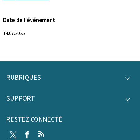
Date de l'événement
14.07.2025
RUBRIQUES
Pied
RUBRI
de
SUPPORT
SUPP
page
RESTEZ CONNECTÉ
Twitter
Facebook
RSS