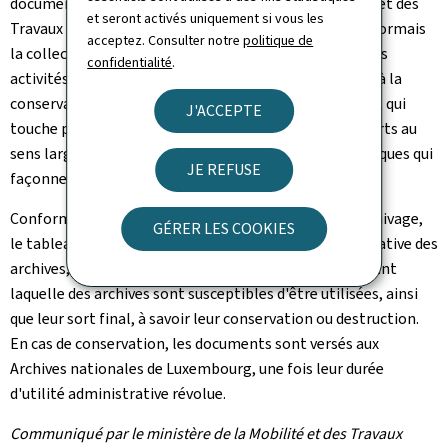
documents et des archives du ministère de la Mobilité et des
et seront activés uniquement si vous les
Travaux publics. La signature d'aujourd'hui permet désormais
acceptez. Consulter notre
politique de
la collecte systématique des archives de l'ensemble des
confidentialité
.
activités du ministère. Il s'agit d'un apport important à la
conservation de notre histoire et mémoire collectives, qui
J'ACCEPTE
touche plus spécifiquement la mobilité et les transports au
sens large du terme, ainsi que les infrastructures publiques qui
JE REFUSE
façonnent désormais notre pays".
Conformément à la loi du 17 août 2018 relative à l'archivage,
GÉRER LES COOKIES
le tableau de tri détermine la durée d'utilité administrative des
archives, c'est-à-dire la durée légale ou pratique pendant
laquelle des archives sont susceptibles d'être utilisées, ainsi
que leur sort final, à savoir leur conservation ou destruction.
En cas de conservation, les documents sont versés aux
Archives nationales de Luxembourg, une fois leur durée
d'utilité administrative révolue.
Communiqué par le ministère de la Mobilité et des Travaux