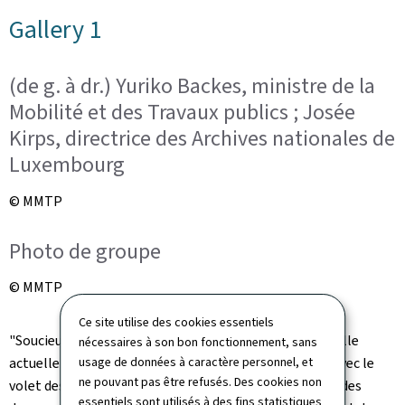
Gallery 1
(de g. à dr.) Yuriko Backes, ministre de la
Mobilité et des Travaux publics ; Josée
Kirps, directrice des Archives nationales de
Luxembourg
© MMTP
Photo de groupe
© MMTP
Ce site utilise des cookies essentiels
"Soucieux d'ajuster la convention à la réalité structurelle
nécessaires à son bon fonctionnement, sans
actuelle du ministère, nous complétons aujourd'hui, avec le
usage de données à caractère personnel, et
ne pouvant pas être refusés. Des cookies non
volet des travaux publics, la convention relative au tri des
essentiels sont utilisés à des fins statistiques