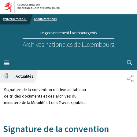
Aller au menu principal
Aller au contenu
gouvernement.lu
Administrations
Le gouvernement luxembourgeois
Archives nationales de Luxembourg
AFFICHER
MENU
PRINCIPAL
Actualités
PA
Accueil
Signature de la convention relative au tableau
de tri des documents et des archives du
ministère de la Mobilité et des Travaux publics
Signature de la convention