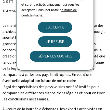
Sam Tanson, ministre de la Culture
et seront activés uniquement si vous les
acceptez. Consulter notre
politique de
© Archives nationales du Luxembourg
confidentialité
.
La manifestation destinée aux professionnels du secteur des
J'ACCEPTE
archives et aux représentant de la recherche au Luxembourg a
suscité beaucoup d'intérêt. Soulignant la demande
JE REFUSE
grandissante de la part des historien/nes pour les fonds
contemporains conservés aux ANLux, notamment depuis la
création du C2DH en 2017, la ministre de la Culture a noté que
GÉRER LES COOKIES
la journée d'échanges devrait permettre une analyse critique
de la législation nationale en matière d'archivage en la
comparant à celles des pays limitrophes. En vue d'une
éventuelle adaptation future de notre cadre
légal des spécialistes des pays voisins ont été invités pour
comparer les différentes dispositions légales et pour en tirer
les conclusions nécessaires.
Au cours de la journée d'échanges, les experts archivistes en