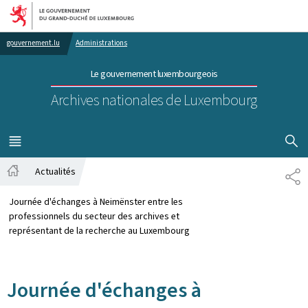
Aller au menu principal
Aller au contenu
gouvernement.lu
Administrations
Le gouvernement luxembourgeois
Archives nationales de Luxembourg
AFFICHER
MENU
PRINCIPAL
Actualités
PA
Accueil
Journée d'échanges à Neimënster entre les
professionnels du secteur des archives et
représentant de la recherche au Luxembourg
Journée d'échanges à