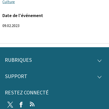
Culture
Date de l'événement
09.02.2023
RUBRIQUES
Pied
RUBRI
de
SUPPORT
SUPP
page
RESTEZ CONNECTÉ
Twitter
Facebook
RSS